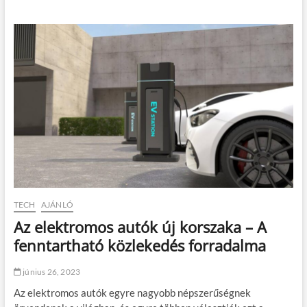
k
z
á
l
l
a
n
d
ó
n
y
u
g
t
a
l
a
n
TECH
AJÁNLÓ
s
Az elektromos autók új korszaka – A
á
g
fenntartható közlekedés forradalma
é
s
június 26, 2023
a
t
Az elektromos autók egyre nagyobb népszerűségnek
e