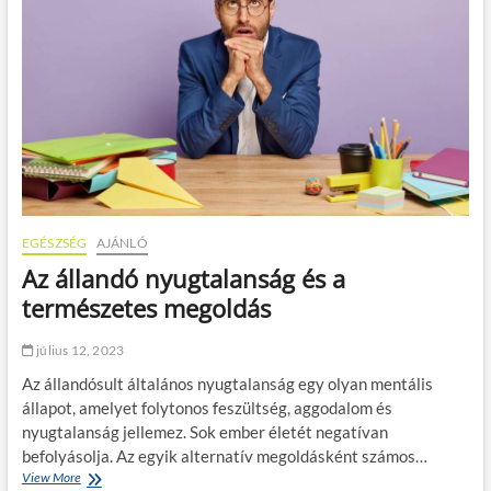
v
k
a
o
k
n
á
y
c
h
i
a
ó
t
:
á
l
s
e
a
h
i
e
t
EGÉSZSÉG
AJÁNLÓ
s
Az állandó nyugtalanság és a
é
g
természetes megoldás
e
s
július 12, 2023
ú
t
Az állandósult általános nyugtalanság egy olyan mentális
i
állapot, amelyet folytonos feszültség, aggodalom és
c
nyugtalanság jellemez. Sok ember életét negatívan
é
l
befolyásolja. Az egyik alternatív megoldásként számos…
o
View More
A