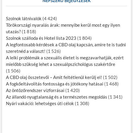
NÉPSZERŰ BEJEGYZÉSEK
Szolnok látnivalók
(4 424)
Törökországi nyaralás árak: mennyibe kerül most egy ilyen
utazás?
(1 818)
Szolnok szálloda és Hotel lista 2023
(1 804)
A legfontosabb kérdések a CBD olaj kapcsán, amire te is tudni
szeretnéd a választ!
(1 526)
A lelki problémák a szexuális életet is megzavarhatják, ezért
mielőbb szükség lehet a szexuálpszichológus szakértőre
(1 506)
A CBD olaj összetevői – Amit feltétlenül kerülj el!
(1 502)
A fogkőeltávolítás fontossága és jótékony hatásai
(1 468)
Az öntözőrendszer vízforrásai
(1 420)
Az állandó nyugtalanság és a természetes megoldás
(1 341)
Nyári vakáció: lehetséges úti célok
(1 308)