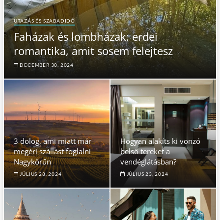
UTAZÁS ÉS SZABADIDŐ
Faházak és lombházak: erdei
romantika, amit sosem felejtesz
DECEMBER 30, 2024
3 dolog, ami miatt már
Hogyan alakíts ki vonzó
megéri szállást foglalni
belső tereket a
Nagykörűn
vendéglátásban?
JÚLIUS 28, 2024
JÚLIUS 23, 2024