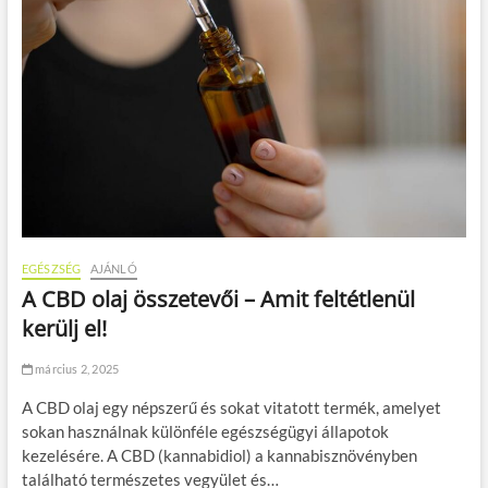
e
d
é
s
f
o
r
r
a
d
a
l
m
EGÉSZSÉG
AJÁNLÓ
a
A CBD olaj összetevői – Amit feltétlenül
kerülj el!
március 2, 2025
A CBD olaj egy népszerű és sokat vitatott termék, amelyet
sokan használnak különféle egészségügyi állapotok
kezelésére. A CBD (kannabidiol) a kannabisznövényben
található természetes vegyület és…