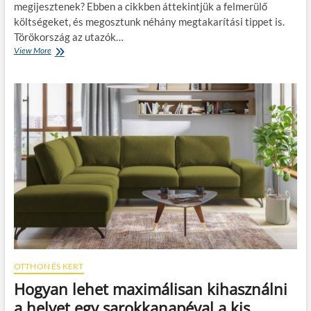
megijesztenek? Ebben a cikkben áttekintjük a felmerülő
z
költségeket, és megosztunk néhány megtakarítási tippet is.
i
k
Törökország az utazók…
ö
View More
T
l
ö
t
r
ö
ö
z
k
t
o
e
r
t
s
é
z
s
á
a
g
l
i
a
n
t
y
t
a
?
r
a
l
OTTHON ÉS KERT
á
Hogyan lehet maximálisan kihasználni
s
á
a helyet egy sarokkanapéval a kis