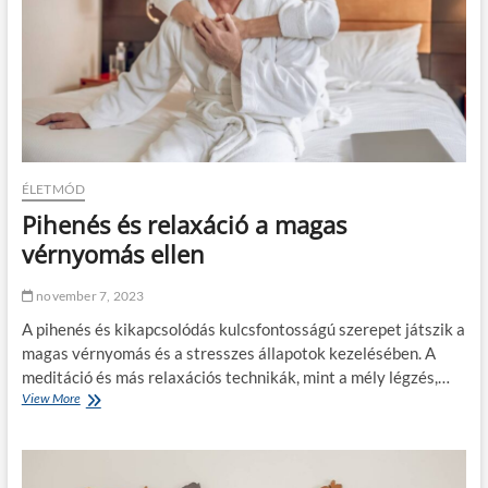
z
a
k
é
r
t
ő
i
b
e
ÉLETMÓD
a
Pihenés és relaxáció a magas
v
a
vérnyomás ellen
t
k
november 7, 2023
o
z
A pihenés és kikapcsolódás kulcsfontosságú szerepet játszik a
á
magas vérnyomás és a stresszes állapotok kezelésében. A
s
meditáció és más relaxációs technikák, mint a mély légzés,…
b
View More
P
a
i
n
h
l
e
e
n
l