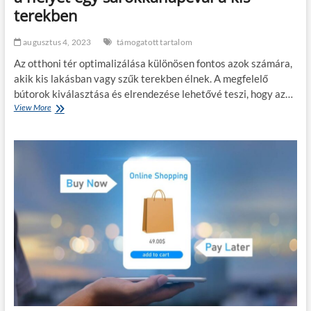
r
terekben
a
k
:
augusztus 4, 2023
támogatott tartalom
m
Az otthoni tér optimalizálása különösen fontos azok számára,
e
n
akik kis lakásban vagy szűk terekben élnek. A megfelelő
n
bútorok kiválasztása és elrendezése lehetővé teszi, hogy az…
y
View More
H
i
o
b
g
e
y
k
a
e
n
r
l
ü
e
l
h
m
e
o
t
s
m
t
a
e
x
g
i
y
m
i
á