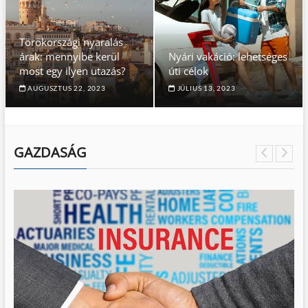
Törökországi nyaralás
árak: mennyibe kerül
Nyári vakáció: lehetséges
most egy ilyen utazás?
úti célok
AUGUSZTUS 22, 2023
JÚLIUS 13, 2023
GAZDASÁG