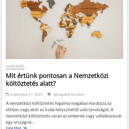
é
e
s
d
é
z
s
i
r
k
e
l
a
x
á
c
i
ó
GAZDASÁG
a
Mit értünk pontosan a Nemzetközi
m
a
költöztetés alatt?
g
a
szeptember 27, 2023
támogatott tartalom
s
v
A nemzetközi költöztetés fogalma magában hordozza az
é
otthon, vagy akár az iroda helyszínétől való távolságot. A
r
nemzetközi költöztetés során az emberek vagy vállalkozások
n
y
egy országról…
o
View More
M