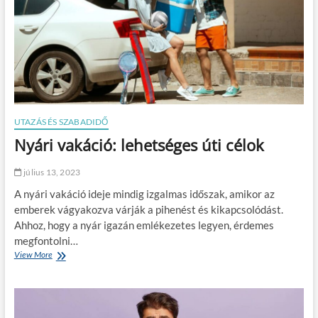
t
t
e
n
á
n
i
v
a
o
B
l
N
í
P
t
L
á
r
s
e
f
UTAZÁS ÉS SZABADIDŐ
n
o
Nyári vakáció: lehetséges úti célok
d
n
s
t
z
o
július 13, 2023
e
s
r
A nyári vakáció ideje mindig izgalmas időszak, amikor az
s
t
á
emberek vágyakozva várják a pihenést és kikapcsolódást.
?
g
Ahhoz, hogy a nyár igazán emlékezetes legyen, érdemes
a
megfontolni…
é
View More
N
s
y
j
á
ó
r
t
i
é