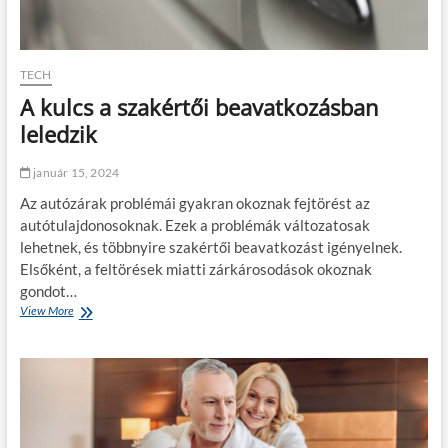
TECH
A kulcs a szakértői beavatkozásban
leledzik
január 15, 2024
Az autózárak problémái gyakran okoznak fejtörést az
autótulajdonosoknak. Ezek a problémák változatosak
lehetnek, és többnyire szakértői beavatkozást igényelnek.
Elsőként, a feltörések miatti zárkárosodások okoznak
gondot…
View More
A
k
u
l
c
s
a
s