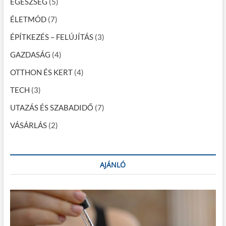
k
EGÉSZSÉG
(5)
s
l
z
ÉLETMÓD
(7)
a
a
k
ÉPÍTKEZÉS – FELÚJÍTÁS
(3)
a
p
–
GAZDASÁG
(4)
o
A
f
OTTHON ÉS KERT
(4)
z
e
n
TECH
(3)
á
n
t
UTAZÁS ÉS SZABADIDŐ
(7)
s
a
a
VÁSÁRLÁS
r
(2)
t
h
a
t
AJÁNLÓ
ó
k
ö
z
l
e
k