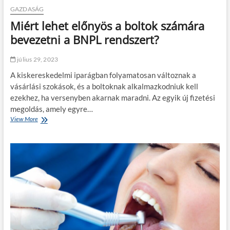
l
l
GAZDASÁG
y
i
e
Miért lehet előnyös a boltok számára
s
n
a
bevezetni a BNPL rendszert?
u
n
t
k
a
július 29, 2023
i
z
h
A kiskereskedelmi iparágban folyamatosan változnak a
á
a
s
vásárlási szokások, és a boltoknak alkalmazkodniuk kell
s
?
ezekhez, ha versenyben akarnak maradni. Az egyik új fizetési
z
n
megoldás, amely egyre…
á
View More
M
l
i
n
é
i
r
a
t
h
l
e
e
l
h
y
e
e
t
t
e
e
l
g
ő