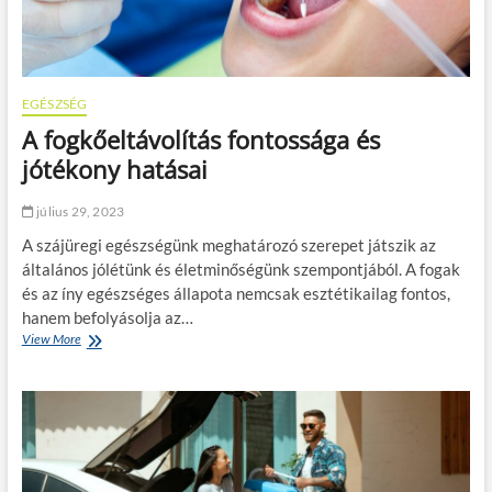
y
n
s
y
a
ö
r
s
o
a
EGÉSZSÉG
k
b
A fogkőeltávolítás fontossága és
k
o
a
l
jótékony hatásai
n
t
a
o
július 29, 2023
p
k
é
s
A szájüregi egészségünk meghatározó szerepet játszik az
v
z
általános jólétünk és életminőségünk szempontjából. A fogak
a
á
és az íny egészséges állapota nemcsak esztétikailag fontos,
l
m
a
á
hanem befolyásolja az…
k
r
View More
A
i
a
f
s
b
o
t
e
g
e
v
k
r
e
ő
e
z
e
k
e
l
b