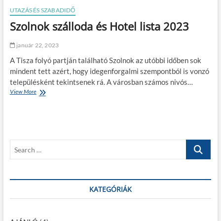
UTAZÁS ÉS SZABADIDŐ
Szolnok szálloda és Hotel lista 2023
január 22, 2023
A Tisza folyó partján található Szolnok az utóbbi időben sok
mindent tett azért, hogy idegenforgalmi szempontból is vonzó
településként tekintsenek rá. A városban számos nivós…
View More
S
z
o
l
n
o
S
k
s
e
z
a
á
r
l
c
KATEGÓRIÁK
l
o
h
d
…
a