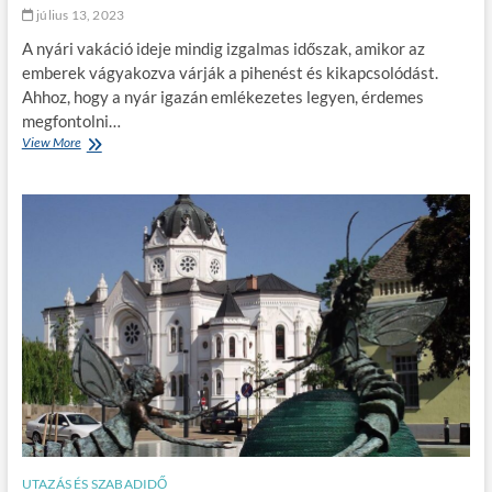
r
július 13, 2023
a
A nyári vakáció ideje mindig izgalmas időszak, amikor az
k
:
emberek vágyakozva várják a pihenést és kikapcsolódást.
m
Ahhoz, hogy a nyár igazán emlékezetes legyen, érdemes
e
megfontolni…
n
View More
N
n
y
y
á
i
r
b
i
e
v
k
a
e
k
r
á
ü
c
l
i
m
ó
o
:
s
l
t
e
e
h
g
e
y
t
UTAZÁS ÉS SZABADIDŐ
i