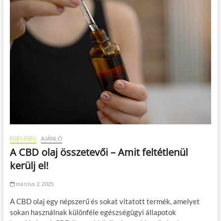
EGÉSZSÉG
AJÁNLÓ
A CBD olaj összetevői – Amit feltétlenül
kerülj el!
március 2, 2025
A CBD olaj egy népszerű és sokat vitatott termék, amelyet
sokan használnak különféle egészségügyi állapotok