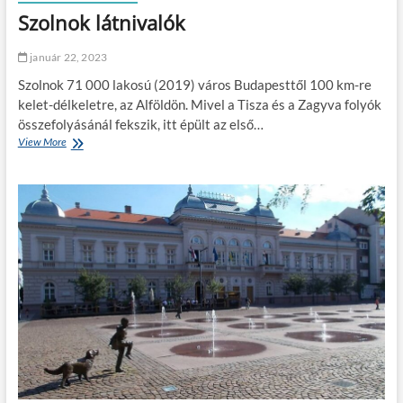
s
l
Szolnok látnivalók
é
y
g
e
e
január 22, 2023
n
s
u
Szolnok 71 000 lakosú (2019) város Budapesttől 100 km-re
ú
t
t
kelet-délkeletre, az Alföldön. Mivel a Tisza és a Zagyva folyók
a
i
összefolyásánál fekszik, itt épült az első…
z
c
á
View More
S
é
s
z
l
?
o
o
l
k
n
o
k
l
á
t
n
i
v
a
l
ó
k