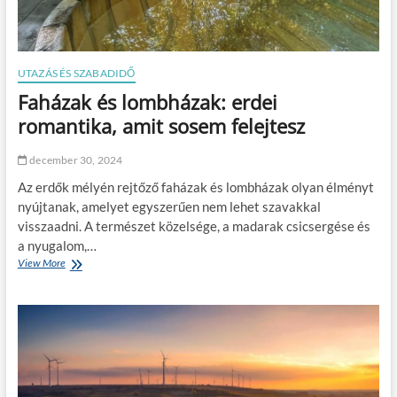
UTAZÁS ÉS SZABADIDŐ
Faházak és lombházak: erdei
romantika, amit sosem felejtesz
december 30, 2024
Az erdők mélyén rejtőző faházak és lombházak olyan élményt
nyújtanak, amelyet egyszerűen nem lehet szavakkal
visszaadni. A természet közelsége, a madarak csicsergése és
a nyugalom,…
View More
F
a
h
á
z
a
k
é
s