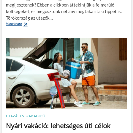
t
megijesztenek? Ebben a cikkben áttekintjük a felmerülő
e
költségeket, és megosztunk néhány megtakarítási tippet is.
r
e
Törökország az utazók…
k
View More
T
e
ö
t
r
a
ö
v
k
e
o
n
r
d
s
é
z
g
á
l
g
á
i
t
n
á
y
s
a
b
r
a
a
n
l
UTAZÁS ÉS SZABADIDŐ
?
á
Nyári vakáció: lehetséges úti célok
s
á