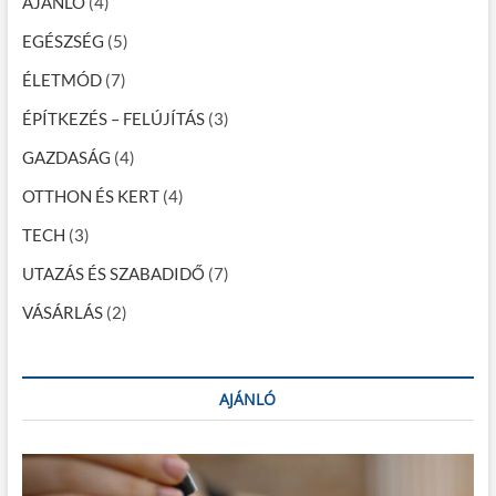
AJÁNLÓ
(4)
é
s
EGÉSZSÉG
(5)
H
o
ÉLETMÓD
(7)
t
e
ÉPÍTKEZÉS – FELÚJÍTÁS
(3)
l
l
GAZDASÁG
(4)
i
s
OTTHON ÉS KERT
(4)
t
a
TECH
(3)
2
0
UTAZÁS ÉS SZABADIDŐ
(7)
2
3
VÁSÁRLÁS
(2)
AJÁNLÓ