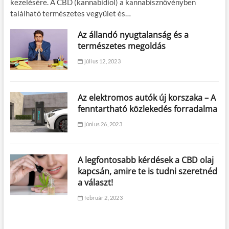
kezelésére. A CBD (kannabidiol) a kannabisznövényben
található természetes vegyület és…
Az állandó nyugtalanság és a
természetes megoldás
július 12, 2023
Az elektromos autók új korszaka – A
fenntartható közlekedés forradalma
június 26, 2023
A legfontosabb kérdések a CBD olaj
kapcsán, amire te is tudni szeretnéd
a választ!
február 2, 2023