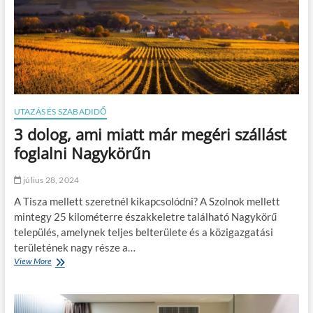
l
o
m
b
h
á
z
a
k
UTAZÁS ÉS SZABADIDŐ
:
3 dolog, ami miatt már megéri szállást
e
r
foglalni Nagykörűn
d
e
július 28, 2024
i
r
A Tisza mellett szeretnél kikapcsolódni? A Szolnok mellett
o
mintegy 25 kilométerre északkeletre található Nagykörű
m
település, amelynek teljes belterülete és a közigazgatási
a
n
területének nagy része a…
t
View More
3
i
d
k
o
a
l
,
o