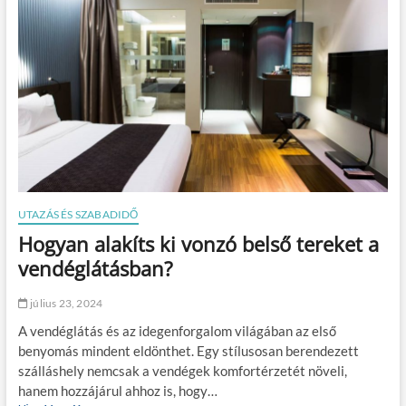
a
g
m
,
i
a
t
m
s
i
o
m
s
i
e
a
m
t
f
t
e
m
l
á
e
r
UTAZÁS ÉS SZABADIDŐ
j
m
Hogyan alakíts ki vonzó belső tereket a
t
e
e
g
vendéglátásban?
s
é
z
r
július 23, 2024
i
s
A vendéglátás és az idegenforgalom világában az első
z
benyomás mindent eldönthet. Egy stílusosan berendezett
á
szálláshely nemcsak a vendégek komfortérzetét növeli,
l
l
hanem hozzájárul ahhoz is, hogy…
á