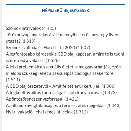
NÉPSZERŰ BEJEGYZÉSEK
Szolnok látnivalók
(4 425)
Törökországi nyaralás árak: mennyibe kerül most egy ilyen
utazás?
(1 819)
Szolnok szálloda és Hotel lista 2023
(1 807)
A legfontosabb kérdések a CBD olaj kapcsán, amire te is tudni
szeretnéd a választ!
(1 528)
A lelki problémák a szexuális életet is megzavarhatják, ezért
mielőbb szükség lehet a szexuálpszichológus szakértőre
(1 511)
A CBD olaj összetevői – Amit feltétlenül kerülj el!
(1 506)
A fogkőeltávolítás fontossága és jótékony hatásai
(1 473)
Az öntözőrendszer vízforrásai
(1 421)
Az állandó nyugtalanság és a természetes megoldás
(1 343)
Nyári vakáció: lehetséges úti célok
(1 313)