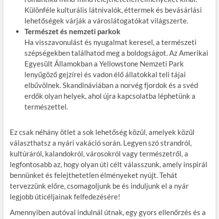
Különféle kulturális látnivalók, éttermek és bevásárlási
lehetőségek várják a városlátogatókat világszerte.
Természet és nemzeti parkok
Ha visszavonulást és nyugalmat keresel, a természeti
szépségekben találhatod meg a boldogságot. Az Amerikai
Egyesült Államokban a Yellowstone Nemzeti Park
lenyűgöző gejzírei és vadon élő állatokkal teli tájai
elbűvölnek. Skandináviában a norvég fjordok és a svéd
erdők olyan helyek, ahol újra kapcsolatba léphetünk a
természettel.
Ez csak néhány ötlet a sok lehetőség közül, amelyek közül
választhatsz a nyári vakáció során. Legyen szó strandról,
kultúráról, kalandokról, városokról vagy természetről, a
legfontosabb az, hogy olyan úti célt válasszunk, amely inspirál
bennünket és felejthetetlen élményeket nyújt. Tehát
tervezzünk előre, csomagoljunk be és induljunk el a nyár
legjobb úticéljainak felfedezésére!
Amennyiben autóval indulnál útnak, egy gyors ellenőrzés és a