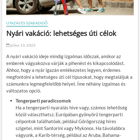
UTAZÁS ÉS SZABADIDŐ
Nyári vakáció: lehetséges úti célok
július 13, 2023
A nyári vakáció ideje mindig izgalmas időszak, amikor az
emberek vágyakozva várják a pihenést és kikapcsolódást.
Ahhoz, hogy a nyár igazán emlékezetes legyen, érdemes
megfontolni a lehetséges úti cél típusokat, hogy megtaláljuk a
számunkra legmegfelelőbb helyet. Íme néhány izgalmas és
változatos opció.
Tengerparti paradicsomok
Ha a tengerparti nyaralás híve vagy, számos lehetőség
közül választhatsz. Európában gyönyörű tengerparti
célpontok találhatóak, például Görögország híres
szigetei, mint Santorini vagy Mykonos. Ha távolabbra
vágyunk, a Karib-térség, például az Aruba, Bahama-