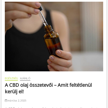
EGÉSZSÉG
AJÁNLÓ
A CBD olaj összetevői – Amit feltétlenül
kerülj el!
március 2, 2025