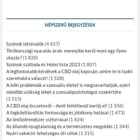
NÉPSZERŰ BEJEGYZÉSEK
Szolnok látnivalók
(4 427)
Törökországi nyaralás árak: mennyibe kerül most egy ilyen
utazás?
(1 820)
Szolnok szálloda és Hotel lista 2023
(1 807)
A legfontosabb kérdések a CBD olaj kapcsán, amire te is tudni
szeretnéd a választ!
(1 528)
A lelki problémák a szexuális életet is megzavarhatják, ezért
mielőbb szükség lehet a szexuálpszichológus szakértőre
(1 515)
A CBD olaj összetevői – Amit feltétlenül kerülj el!
(1 506)
A fogkőeltávolítás fontossága és jótékony hatásai
(1 473)
Az öntözőrendszer vízforrásai
(1 424)
Az állandó nyugtalanság és a természetes megoldás
(1 344)
Nyári vakáció: lehetséges úti célok
(1 315)