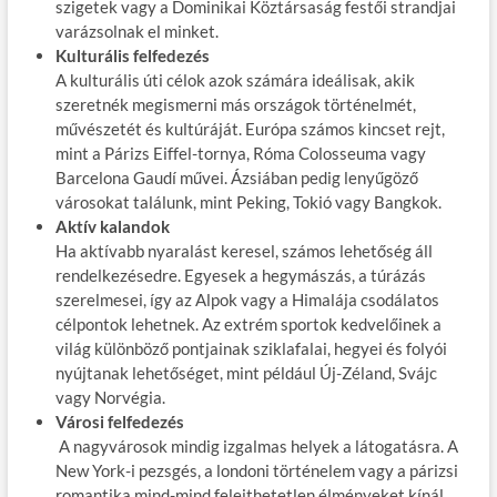
szigetek vagy a Dominikai Köztársaság festői strandjai
varázsolnak el minket.
Kulturális felfedezés
A kulturális úti célok azok számára ideálisak, akik
szeretnék megismerni más országok történelmét,
művészetét és kultúráját. Európa számos kincset rejt,
mint a Párizs Eiffel-tornya, Róma Colosseuma vagy
Barcelona Gaudí művei. Ázsiában pedig lenyűgöző
városokat találunk, mint Peking, Tokió vagy Bangkok.
Aktív kalandok
Ha aktívabb nyaralást keresel, számos lehetőség áll
rendelkezésedre. Egyesek a hegymászás, a túrázás
szerelmesei, így az Alpok vagy a Himalája csodálatos
célpontok lehetnek. Az extrém sportok kedvelőinek a
világ különböző pontjainak sziklafalai, hegyei és folyói
nyújtanak lehetőséget, mint például Új-Zéland, Svájc
vagy Norvégia.
Városi felfedezés
A nagyvárosok mindig izgalmas helyek a látogatásra. A
New York-i pezsgés, a londoni történelem vagy a párizsi
romantika mind-mind felejthetetlen élményeket kínál.