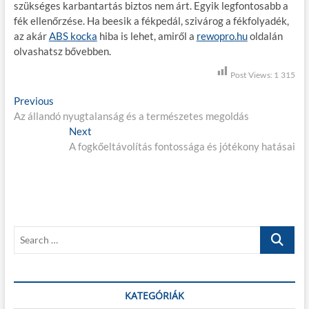
szükséges karbantartás biztos nem árt. Egyik legfontosabb a
fék ellenőrzése. Ha beesik a fékpedál, szivárog a fékfolyadék,
az akár
ABS kocka
hiba is lehet, amiről a
rewopro.hu
oldalán
olvashatsz bővebben.
Post Views:
1 315
B
Previous
P
Az állandó nyugtalanság és a természetes megoldás
r
e
e
Next
N
j
v
A fogkőeltávolítás fontossága és jótékony hatásai
e
i
x
e
o
t
g
u
p
s
o
y
p
s
z
S
o
t
e
é
s
:
a
t
s
r
:
c
KATEGÓRIÁK
n