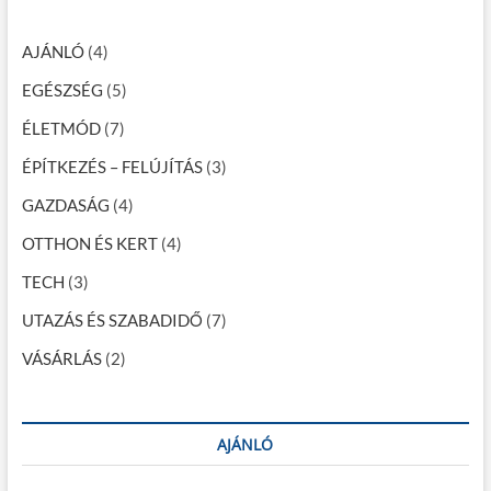
h
a
…
v
AJÁNLÓ
(4)
i
EGÉSZSÉG
(5)
g
ÉLETMÓD
(7)
á
ÉPÍTKEZÉS – FELÚJÍTÁS
(3)
c
GAZDASÁG
(4)
i
OTTHON ÉS KERT
(4)
ó
TECH
(3)
UTAZÁS ÉS SZABADIDŐ
(7)
VÁSÁRLÁS
(2)
AJÁNLÓ