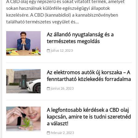
A CBD olaj egy népszerű és sokat vitatott termék, amelyet
sokan használnak különféle egészségügyi állapotok
kezelésére. A CBD (kannabidiol) a kannabisznövényben
található természetes vegyület és…
Az állandó nyugtalanság és a
természetes megoldás
július 12, 2023
Az elektromos autók új korszaka – A
fenntartható közlekedés forradalma
június 26, 2023
A legfontosabb kérdések a CBD olaj
kapcsán, amire te is tudni szeretnéd
a választ!
február 2, 2023