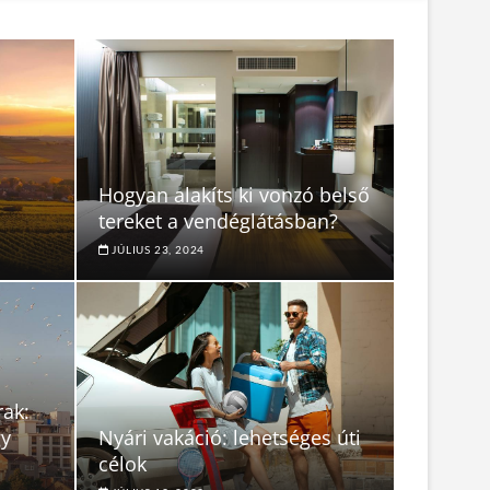
Hogyan alakíts ki vonzó belső
tereket a vendéglátásban?
JÚLIUS 23, 2024
rak:
gy
Nyári vakáció: lehetséges úti
célok