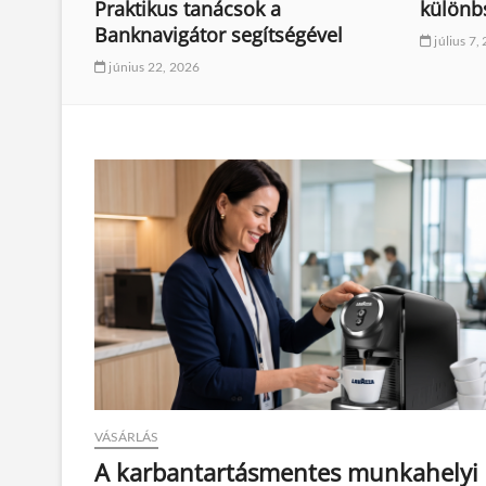
Praktikus tanácsok a
különb
Banknavigátor segítségével
július 7,
június 22, 2026
VÁSÁRLÁS
A karbantartásmentes munkahelyi