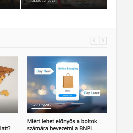
JÚLIUS 13, 2023
GAZDASÁG
Miért lehet előnyös a boltok
latt?
számára bevezetni a BNPL