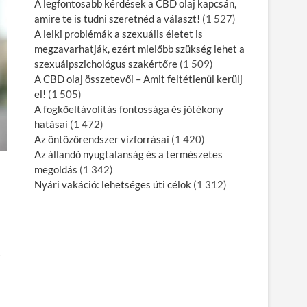
A legfontosabb kérdések a CBD olaj kapcsán,
amire te is tudni szeretnéd a választ!
(1 527)
A lelki problémák a szexuális életet is
megzavarhatják, ezért mielőbb szükség lehet a
szexuálpszichológus szakértőre
(1 509)
A CBD olaj összetevői – Amit feltétlenül kerülj
el!
(1 505)
A fogkőeltávolítás fontossága és jótékony
hatásai
(1 472)
Az öntözőrendszer vízforrásai
(1 420)
Az állandó nyugtalanság és a természetes
megoldás
(1 342)
Nyári vakáció: lehetséges úti célok
(1 312)
t