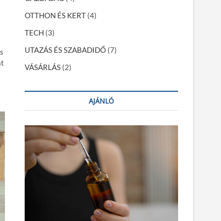
OTTHON ÉS KERT
(4)
TECH
(3)
UTAZÁS ÉS SZABADIDŐ
(7)
s
at
VÁSÁRLÁS
(2)
AJÁNLÓ