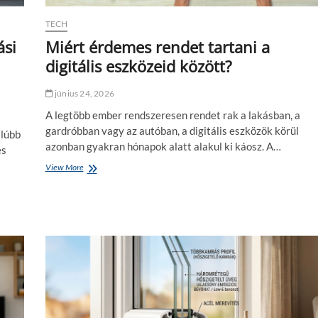
i
k
TECH
á
v
ási
Miért érdemes rendet tartani a
é
digitális eszközeid között?
t
i
t
június 24, 2026
k
A legtöbb ember rendszeresen rendet rak a lakásban, a
a
a
gardróbban vagy az autóban, a digitális eszközök körül
alúbb
p
azonban gyakran hónapok alatt alakul ki káosz. A…
és
r
o
View More
M
d
i
u
é
k
r
t
t
í
é
v
r
m
d
u
e
n
m
k
e
a
s