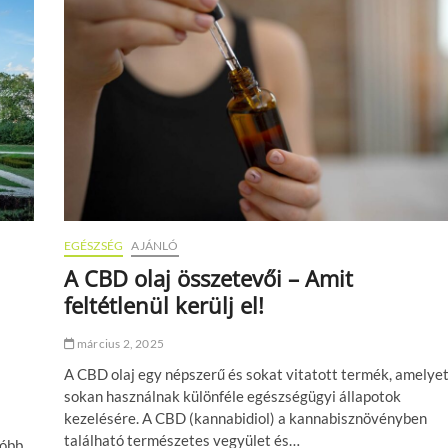
z
é
k
l
ö
e
z
t
e
e
i
s
d
h
k
ő
ö
s
z
z
ö
i
t
g
t
e
?
EGÉSZSÉG
AJÁNLÓ
t
e
A CBD olaj összetevői – Amit
l
feltétlenül kerülj el!
é
s
e
március 2, 2025
l
A CBD olaj egy népszerű és sokat vitatott termék, amelye
é
r
sokan használnak különféle egészségügyi állapotok
é
kezelésére. A CBD (kannabidiol) a kannabisznövényben
s
található természetes vegyület és…
óbb,
e