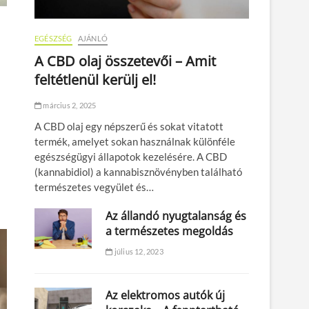
EGÉSZSÉG
AJÁNLÓ
A CBD olaj összetevői – Amit
feltétlenül kerülj el!
március 2, 2025
A CBD olaj egy népszerű és sokat vitatott
termék, amelyet sokan használnak különféle
egészségügyi állapotok kezelésére. A CBD
(kannabidiol) a kannabisznövényben található
természetes vegyület és…
Az állandó nyugtalanság és
a természetes megoldás
július 12, 2023
Az elektromos autók új