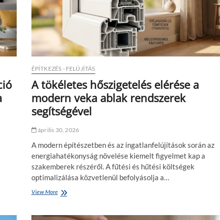
n
r
a
e
p
n
o
d
k
e
h
t
o
t
z
a
ÉPÍTKEZÉS - FELÚJÍTÁS
r
ció
A tökéletes hőszigetelés elérése a
t
a
a
modern veka ablak rendszerek
n
segítségével
i
a
d
április 30, 2026
i
g
A modern építészetben és az ingatlanfelújítások során az
i
energiahatékonyság növelése kiemelt figyelmet kap a
t
szakemberek részéről. A fűtési és hűtési költségek
á
optimalizálása közvetlenül befolyásolja a…
l
i
View More
A
s
t
e
ö
s
k