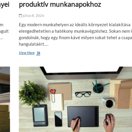
yei
produktív munkanapokhoz
július 8, 2026
em
Egy modern munkahelyen az ideális környezet kialakítása
ugult
elengedhetetlen a hatékony munkavégzéshez. Sokan nem i
n…
gondolnák, hogy egy finom kávé milyen sokat tehet a csap
hangulatáért.…
View More
A
t
ö
k
é
l
e
t
e
s
i
r
o
d
a