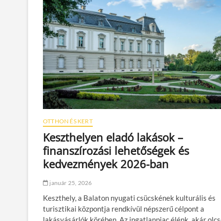
h
f
e
i
t
g
ő
y
s
e
é
l
g
j
e
ü
i
n
a
k
f
l
ö
a
d
k
é
OTTHON ÉS KERT
á
m
s
Keszthelyen eladó lakások –
s
h
z
finanszírozási lehetőségek és
i
i
t
kedvezmények 2026-ban
g
e
e
l
t
január 25, 2026
k
e
o
l
Keszthely, a Balaton nyugati csücskének kulturális és
n
é
turisztikai központja rendkívül népszerű célpont a
s
s
lakásvásárlók körében. Az ingatlanpiac élénk, akár olcs
t