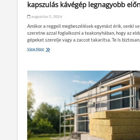
kapszulás kávégép legnagyobb előn
augusztus 5, 2026
Amikor a reggeli megbeszélések egymást érik, senki s
szeretne azzal foglalkozni a teakonyhában, hogy az eld
gépeket szerelje vagy a zaccot takarítsa. Te is biztosa
View More
A
k
a
r
b
a
n
t
a
r
t
á
s
m
e
n
t