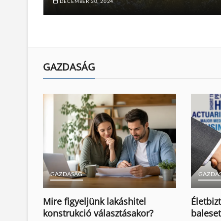
DECEMBER 30, 2024
GAZDASÁG
GAZDASÁG
GAZDA
Mire figyeljünk lakáshitel
Életbiz
konstrukció választásakor?
baleset