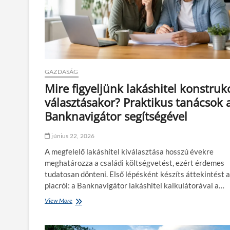
k
g
ő
é
z
p
e
l
t
e
g
g
y
n
GAZDASÁG
a
a
p
g
Mire figyeljünk lakáshitel konstruk
o
y
választásakor? Praktikus tanácsok 
t
o
a
b
Banknavigátor segítségével
l
b
k
e
június 22, 2026
a
l
l
ő
A megfelelő lakáshitel kiválasztása hosszú évekre
m
n
meghatározza a családi költségvetést, ezért érdemes
a
y
tudatosan dönteni. Első lépésként készíts áttekintést a
z
e
á
i
piacról: a Banknavigátor lakáshitel kalkulátorával a…
s
View More
M
i
i
l
r
e
e