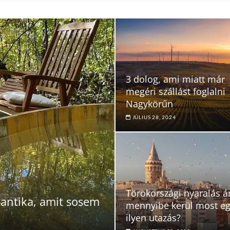
3 dolog, ami miatt már
megéri szállást foglalni
Nagykörűn
JÚLIUS 28, 2024
Törökországi nyaralás á
antika, amit sosem
mennyibe kerül most e
ilyen utazás?