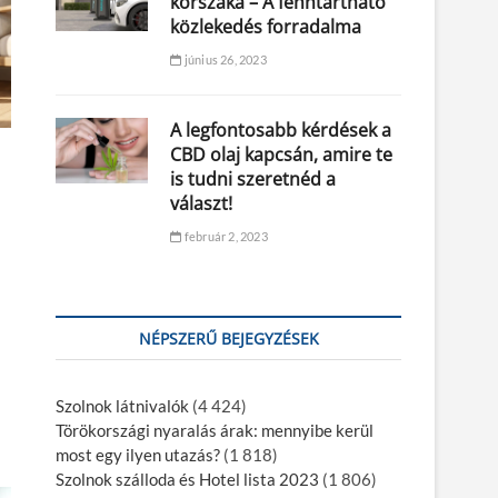
korszaka – A fenntartható
közlekedés forradalma
június 26, 2023
A legfontosabb kérdések a
CBD olaj kapcsán, amire te
is tudni szeretnéd a
választ!
február 2, 2023
NÉPSZERŰ BEJEGYZÉSEK
Szolnok látnivalók
(4 424)
Törökországi nyaralás árak: mennyibe kerül
most egy ilyen utazás?
(1 818)
Szolnok szálloda és Hotel lista 2023
(1 806)