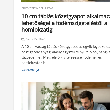
e
s
ÉPÍTKEZÉS - FELÚJÍTÁS
m
10 cm táblás kőzetgyapot alkalmaz
u
lehetőségei a födémszigeteléstől a
n
k
homlokzatig
a
h
június 25, 2026
e
l
A 10 cm vastag táblás kőzetgyapot az egyik legsokold
y
hőszigetelő anyag, amely egyszerre nyújt jó hő-, hang- 
i
k
tűzvédelmet. Megfelelő kivitelezéssel födémen és
a
homlokzaton is…
p
View More
1
s
0
z
c
u
m
l
t
á
á
s
b
k
l
á
á
v
s
é