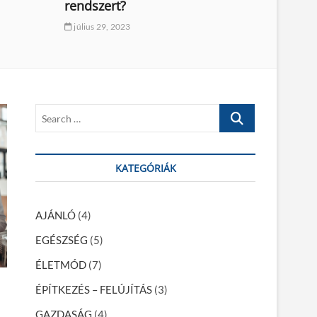
rendszert?
július 29, 2023
S
e
a
r
KATEGÓRIÁK
c
h
…
AJÁNLÓ
(4)
EGÉSZSÉG
(5)
ÉLETMÓD
(7)
ÉPÍTKEZÉS – FELÚJÍTÁS
(3)
GAZDASÁG
(4)