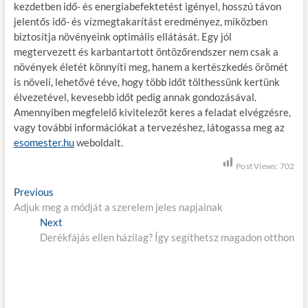
kezdetben idő- és energiabefektetést igényel, hosszú távon
jelentős idő- és vízmegtakarítást eredményez, miközben
biztosítja növényeink optimális ellátását. Egy jól
megtervezett és karbantartott öntözőrendszer nem csak a
növények életét könnyíti meg, hanem a kertészkedés örömét
is növeli, lehetővé téve, hogy több időt tölthessünk kertünk
élvezetével, kevesebb időt pedig annak gondozásával.
Amennyiben megfelelő kivitelezőt keres a feladat elvégzésre,
vagy további információkat a tervezéshez, látogassa meg az
esomester.hu
weboldalt.
Post Views:
702
B
Previous
P
Adjuk meg a módját a szerelem jeles napjainak
r
e
Next
e
N
j
Derékfájás ellen házilag? Így segíthetsz magadon otthon
v
e
i
x
e
o
t
g
u
p
s
o
y