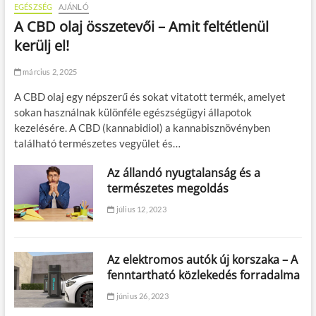
EGÉSZSÉG
AJÁNLÓ
A CBD olaj összetevői – Amit feltétlenül
kerülj el!
március 2, 2025
A CBD olaj egy népszerű és sokat vitatott termék, amelyet
sokan használnak különféle egészségügyi állapotok
kezelésére. A CBD (kannabidiol) a kannabisznövényben
található természetes vegyület és…
Az állandó nyugtalanság és a
természetes megoldás
július 12, 2023
Az elektromos autók új korszaka – A
fenntartható közlekedés forradalma
június 26, 2023