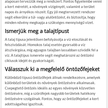
alaposan tervezzük meg a rendszert. Fontos figyelembe venni
a kert méretét, a növények vízigényét, valamint a terület
napos és árnyékos részeit. Egy jól megtervezett rendszer
segít elkerülni a túl- vagy alulöntözést, és biztosítja, hogy
minden növény megkapja a szükséges mennyiségű vizet.
Ismerjük meg a talajtípust
A talaj típusa jelentősen befolyásolja a víz eloszlását és
felszívódását. Homokos talaj esetén gyorsabb a víz
átszivárgása, míg agyagos talajban lassabban szívódik fel a
víz. A talajtípus ismerete segít meghatározni az öntözési
ciklusok idejét és gyakoriságát.
Válasszuk ki a megfelelő öntözőfejeket
Különböző típusú öntözőfejek állnak rendelkezésre, amelyek
különböző területek és növények öntözésére alkalmasak.
Csepegtető öntözés ideális az egyes növények közvetlen
öntözésére, míg a szórófejek nagyobb területek hatékony
öntözésére szolgálnak. Fontos, hogy az öntözőfejeket a kert
adottságaihoz igazítsuk.