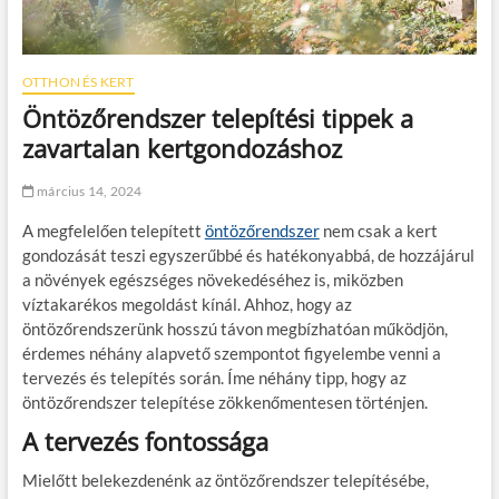
OTTHON ÉS KERT
Öntözőrendszer telepítési tippek a
zavartalan kertgondozáshoz
március 14, 2024
A megfelelően telepített
öntözőrendszer
nem csak a kert
gondozását teszi egyszerűbbé és hatékonyabbá, de hozzájárul
a növények egészséges növekedéséhez is, miközben
víztakarékos megoldást kínál. Ahhoz, hogy az
öntözőrendszerünk hosszú távon megbízhatóan működjön,
érdemes néhány alapvető szempontot figyelembe venni a
tervezés és telepítés során. Íme néhány tipp, hogy az
öntözőrendszer telepítése zökkenőmentesen történjen.
A tervezés fontossága
Mielőtt belekezdenénk az öntözőrendszer telepítésébe,