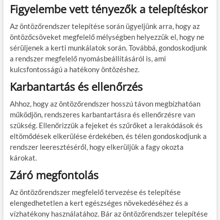
Figyelembe vett tényezők a telepítéskor
Az öntözőrendszer telepítése során ügyeljünk arra, hogy az
öntözőcsöveket megfelelő mélységben helyezzük el, hogy ne
sérüljenek a kerti munkálatok során. Továbbá, gondoskodjunk
a rendszer megfelelő nyomásbeállításáról is, ami
kulcsfontosságú a hatékony öntözéshez.
Karbantartás és ellenőrzés
Ahhoz, hogy az öntözőrendszer hosszú távon megbízhatóan
működjön, rendszeres karbantartásra és ellenőrzésre van
szükség. Ellenőrizzük a fejeket és szűrőket a lerakódások és
eltömődések elkerülése érdekében, és télen gondoskodjunk a
rendszer leeresztéséről, hogy elkerüljük a fagy okozta
károkat.
Záró megfontolás
Az öntözőrendszer megfelelő tervezése és telepítése
elengedhetetlen a kert egészséges növekedéséhez és a
vízhatékony használatához. Bár az öntözőrendszer telepítése