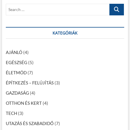
p
s
z
S
o
t
e
é
s
:
a
t
s
r
:
c
KATEGÓRIÁK
n
h
a
…
v
AJÁNLÓ
(4)
i
EGÉSZSÉG
(5)
g
ÉLETMÓD
(7)
á
ÉPÍTKEZÉS – FELÚJÍTÁS
(3)
c
GAZDASÁG
(4)
i
OTTHON ÉS KERT
(4)
ó
TECH
(3)
UTAZÁS ÉS SZABADIDŐ
(7)