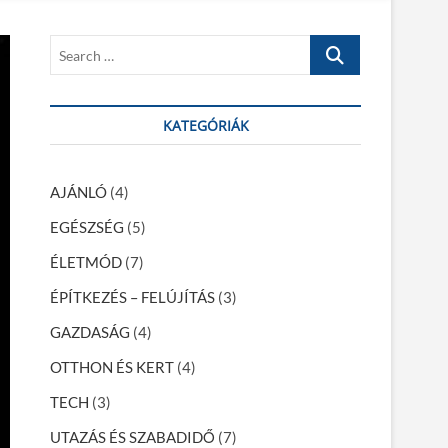
S
e
a
r
KATEGÓRIÁK
c
h
…
AJÁNLÓ
(4)
EGÉSZSÉG
(5)
ÉLETMÓD
(7)
ÉPÍTKEZÉS – FELÚJÍTÁS
(3)
GAZDASÁG
(4)
OTTHON ÉS KERT
(4)
TECH
(3)
UTAZÁS ÉS SZABADIDŐ
(7)