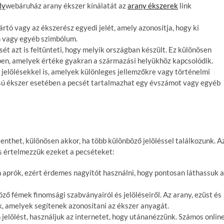
ly
webáruház arany ékszer kínálatát az
arany ékszerek
link
ártó vagy az ékszerész egyedi jelét, amely azonosítja, hogy ki
m vagy egyéb szimbólum.
ét azt is feltünteti, hogy melyik országban készült. Ez különösen
ében, amelyek értéke gyakran a származási helyükhöz kapcsolódik.
 jelölésekkel is, amelyek különleges jellemzőkre vagy történelmi
sú ékszer esetében a pecsét tartalmazhat egy évszámot vagy egyéb
enthet, különösen akkor, ha több különböző jelöléssel találkozunk. A
s értelmezzük ezeket a pecséteket:
 aprók, ezért érdemes nagyítót használni, hogy pontosan láthassuk a
öző fémek finomsági szabványairól és jelöléseiről. Az arany, ezüst és
k, amelyek segítenek azonosítani az ékszer anyagát.
 jelölést, használjuk az internetet, hogy utánanézzünk. Számos onlin