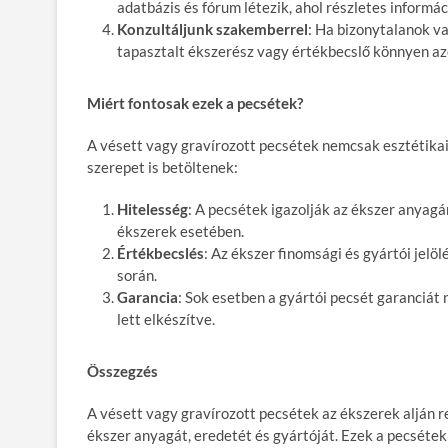
adatbázis és fórum létezik, ahol részletes informá
Konzultáljunk szakemberrel
: Ha bizonytalanok v
tapasztalt ékszerész vagy értékbecslő könnyen azo
Miért fontosak ezek a pecsétek?
A vésett vagy gravírozott pecsétek nemcsak esztétika
szerepet is betöltenek:
Hitelesség
: A pecsétek igazolják az ékszer anyagá
ékszerek esetében.
Értékbecslés
: Az ékszer finomsági és gyártói jelö
során.
Garancia
: Sok esetben a gyártói pecsét garanciát
lett elkészítve.
Összegzés
A vésett vagy gravírozott pecsétek az ékszerek alján 
ékszer anyagát, eredetét és gyártóját. Ezek a pecséte