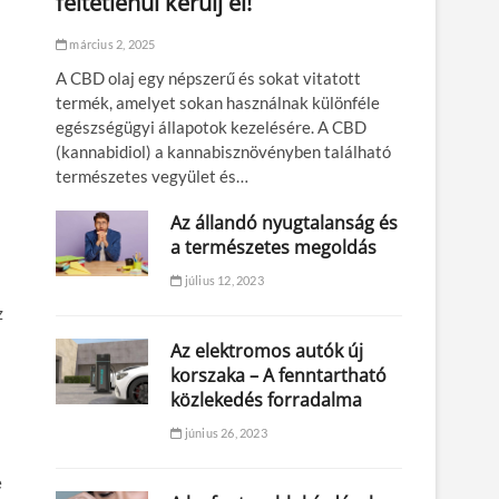
feltétlenül kerülj el!
március 2, 2025
A CBD olaj egy népszerű és sokat vitatott
termék, amelyet sokan használnak különféle
egészségügyi állapotok kezelésére. A CBD
(kannabidiol) a kannabisznövényben található
természetes vegyület és…
Az állandó nyugtalanság és
a természetes megoldás
július 12, 2023
z
Az elektromos autók új
korszaka – A fenntartható
közlekedés forradalma
június 26, 2023
e