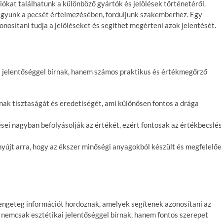
ciókat találhatunk a különböző gyártók és jelölések történetéről.
agyunk a pecsét értelmezésében, forduljunk szakemberhez. Egy
nosítani tudja a jelöléseket és segíthet megérteni azok jelentését.
i jelentőséggel bírnak, hanem számos praktikus és értékmegőrző
nak tisztaságát és eredetiségét, ami különösen fontos a drága
lései nagyban befolyásolják az értékét, ezért fontosak az értékbecslé
 nyújt arra, hogy az ékszer minőségi anyagokból készült és megfelelő
rengeteg információt hordoznak, amelyek segítenek azonosítani az
k nemcsak esztétikai jelentőséggel bírnak, hanem fontos szerepet