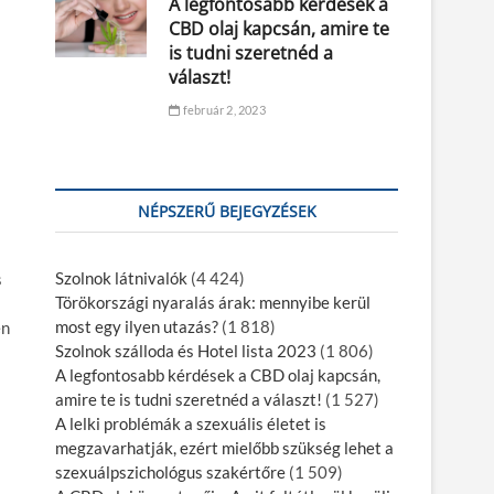
A legfontosabb kérdések a
CBD olaj kapcsán, amire te
is tudni szeretnéd a
választ!
február 2, 2023
NÉPSZERŰ BEJEGYZÉSEK
Szolnok látnivalók
(4 424)
s
Törökországi nyaralás árak: mennyibe kerül
most egy ilyen utazás?
(1 818)
en
Szolnok szálloda és Hotel lista 2023
(1 806)
A legfontosabb kérdések a CBD olaj kapcsán,
amire te is tudni szeretnéd a választ!
(1 527)
A lelki problémák a szexuális életet is
megzavarhatják, ezért mielőbb szükség lehet a
szexuálpszichológus szakértőre
(1 509)