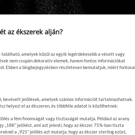
ét az ékszerek alján?
t található, amelyek közül az egyik legérdekesebb a vésett vagy
lölések nem csupán dekoratív elemek, hanem fontos információkat
ról. Ebben a blogbejegyzésben részletesen bemutatjuk, miért fontosa
ó, bevésett jelölések, amelyek számos információt tartalmazhatnak.
z helyezi el az ékszeren, és többféle adatot is közölhetnek:
elölés a fém finomságát vagy tisztaságát mutatja. Például az arany
y „18K” jelölést, ami azt jelenti, hogy az ékszer 75%-ban tiszta
eknél a „925” jelölés azt mutatja, hogy az ékszer sterling ezüst,