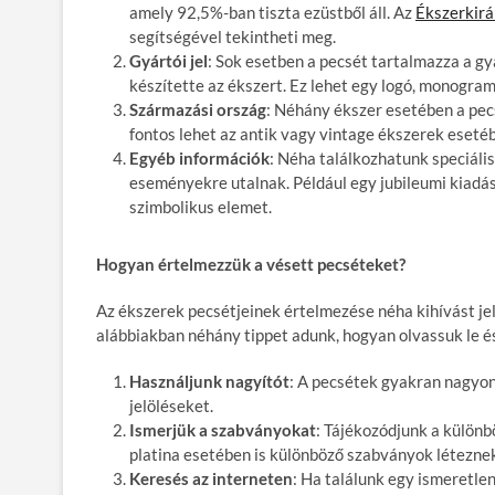
amely 92,5%-ban tiszta ezüstből áll. Az
Ékszerkirá
segítségével tekintheti meg.
Gyártói jel
: Sok esetben a pecsét tartalmazza a gy
készítette az ékszert. Ez lehet egy logó, monogra
Származási ország
: Néhány ékszer esetében a pecs
fontos lehet az antik vagy vintage ékszerek eset
Egyéb információk
: Néha találkozhatunk speciális
eseményekre utalnak. Például egy jubileumi kiadá
szimbolikus elemet.
Hogyan értelmezzük a vésett pecséteket?
Az ékszerek pecsétjeinek értelmezése néha kihívást jel
alábbiakban néhány tippet adunk, hogyan olvassuk le é
Használjunk nagyítót
: A pecsétek gyakran nagyon
jelöléseket.
Ismerjük a szabványokat
: Tájékozódjunk a különb
platina esetében is különböző szabványok létezne
Keresés az interneten
: Ha találunk egy ismeretlen