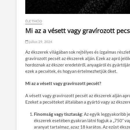
ÉLETMÓD
Mi az a vésett vagy gravírozott pecs
július 29, 2024
Az ékszerek világában sok rejtélyes és izgalmas részle
gravírozott pecsét az ékszerek alján. Ezek az apró je
hordoznak az ékszer eredetéről, anyagáról és gyártójá
ezek a pecsétek, és hogyan értelmezhetjük őket.
Mi az a vésett vagy gravírozott pecsét?
A vésett vagy gravírozott pecsét az ékszerek alján apr
Ezeket a pecséteket általában a gyártó vagy az ékszerés
Finomság vagy tisztaság
: Az egyik leggyakoribb j
ékszerek esetében gyakran látni fogjuk a „750” vag
aranyat tartalmaz, azaz 18 karátos. Az ezüst ékszer